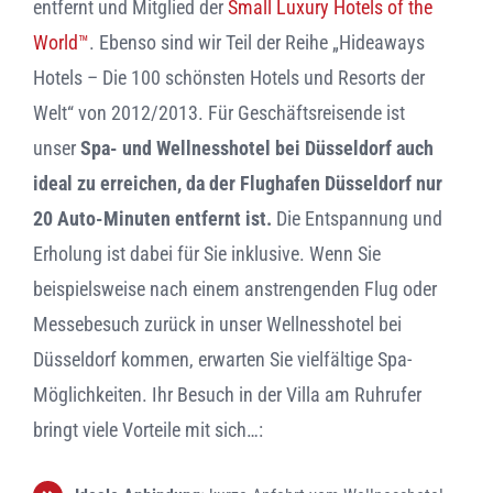
entfernt und Mitglied der
Small Luxury Hotels of the
World™
. Ebenso sind wir Teil der Reihe „Hideaways
KULTUR & MUSEEN AN RHEIN & RUHR
Hotels – Die 100 schönsten Hotels und Resorts der
Welt“ von 2012/2013. Für Geschäftsreisende ist
VERANSTALTUNGEN / EVENTS
unser
Spa- und Wellnesshotel bei Düsseldorf auch
ideal zu erreichen, da der Flughafen Düsseldorf nur
BÄDER & WELLNESS
20 Auto-Minuten entfernt ist.
Die Entspannung und
Erholung ist dabei für Sie inklusive. Wenn Sie
FREIZEITPARKS & ZOOS
beispielsweise nach einem anstrengenden Flug oder
Messebesuch zurück in unser Wellnesshotel bei
Düsseldorf kommen, erwarten Sie vielfältige Spa-
Möglichkeiten. Ihr Besuch in der Villa am Ruhrufer
bringt viele Vorteile mit sich…: