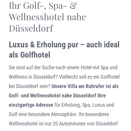
Ihr Golf-, Spa- &
HISTORIE
DIE VILLA
Wellnesshotel nahe
Düsseldorf
GOLF
SUITEN
Luxus & Erholung pur – auch ideal
NICE DINING
APPARTEMENTS
als Golfhotel
REGION
BOOK YOUR OWN HOME
Sie sind auf der Suche nach einem Hotel mit Spa und
Wellness in Düsseldorf? Vielleicht soll es ein Golfhotel
ANFAHRT & KONTAKT
RADFAHREN IM RUHRGEBIET
bei Düsseldorf sein?
Unsere Villa am Ruhrufer ist als
Golf- und Wellnesshotel nahe Düsseldorf Ihre
WASSERSPORT AUF DER RUHR
ANFAHRT & KONTAKT
einzigartige Adresse
für Erholung, Spa, Luxus und
Golf eine besondere Atmosphäre. Ihr besonderes
Wellnesshotel ist nur 20 Autominuten von Düsseldorf
SHOPPING AN RHEIN & RUHR
HÄUFIG GESTELLTE FRAGEN (FAQ)